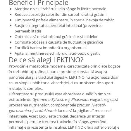
Beneficii Principale
Mary & May
Seleniu
Menține nivelul zahărului din sânge în limite normale
Reduce absorbția caloriilor din carbohidrați și grăsimi
COSRX
Seminte de in
Diminuează poftele alimentare, în special nevoia de zahăr
BIODANCE
Susține integritatea peretelui intestinal (prevenirea
Silimarina
OOTD
permeabilității)
Spirulina
Optimizează metabolismul grăsimilor și lipidelor
Cettua
Combate oboseala cauzată de fluctuațiile glicemice
Ulei de cocos
Haruharu Wonder
Fortifică bariera imunitară a organismului
Medicube
Ajută la menținerea echilibrului acid-bazic digestiv
Ulei de peste
De ce să alegi LEKTINO?
ARIUL
Ulei MCT
Provocările metabolice moderne, caracterizate prin diete bogate
Dr. Althea
în carbohidrați rafinați, pun o presiune constantă asupra
Vitamina A
DELLA BORN
pancreasului și a tractului digestiv. LEKTINO nu acționează doar
Vitamina B
ca un simplu inhibitor al absorbției, ci ca un sistem de suport
metabolic complex.
Vitamina C
Diferențiatorul produsului este abordarea duală: în timp ce
Vitamina D
extractele de
Gymnema Sylvestre
și
Phaseolus vulgaris
reglează
procesarea nutrienților, componentele precum
N-acetil-
Vitamina E
glucozamina
și
acidul humic
lucrează la „sigilarea” mucoasei
intestinale. Acest lucru este crucial, deoarece un intestin
Vitamina K
permeabil permite trecerea toxinelor în sânge, generând
Zinc
inflamație și rezistență la insulină. LEKTINO oferă astfel o soluție