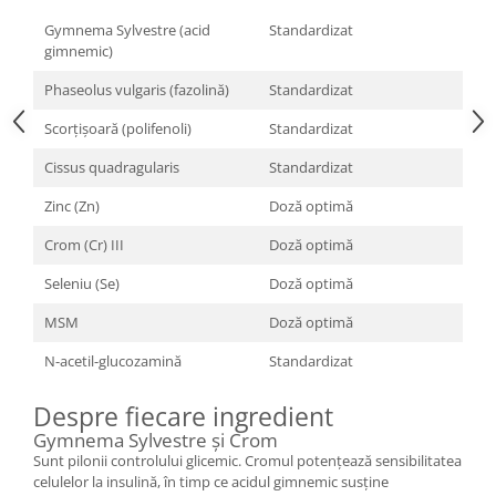
Gymnema Sylvestre (acid
Standardizat
gimnemic)
Phaseolus vulgaris (fazolină)
Standardizat
Scorțișoară (polifenoli)
Standardizat
Cissus quadragularis
Standardizat
Zinc (Zn)
Doză optimă
Crom (Cr) III
Doză optimă
Seleniu (Se)
Doză optimă
MSM
Doză optimă
N-acetil-glucozamină
Standardizat
Despre fiecare ingredient
Gymnema Sylvestre și Crom
Sunt pilonii controlului glicemic. Cromul potențează sensibilitatea
celulelor la insulină, în timp ce acidul gimnemic susține