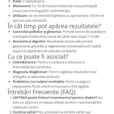
Doză:
2 capsule pe zi.
Momentul:
Cu 10-30 minute înainte de masa principală
(masa cea mai bogată în carbohidrați).
Utilizare:
Se recomandă înghițirea cu aproximativ 100 ml de
apă sau ceai neîndulcit.
În cât timp pot apărea rezultatele?
Controlul poftelor și glicemia:
Primele semne de stabilizare
a energiei și reducerea nevoii de zahăr apar după 7-10 zile.
Greutate și digestie:
Rezultatele structurale privind
gestionarea greutății și regenerarea intestinală sunt vizibile
după 4-6 săptămâni de utilizare constantă.
Cu ce poate fi asociat?
ColonBalance:
Pentru o curățare a colonului și
îmbunătățirea tranzitului.
Magneziu Bisglicinat:
Pentru reglarea metabolismului
energetic și reducerea stresului.
Probiotice (cu tulpini multiple):
Pentru a asigura
repopularea florei odată ce mucoasa a fost sigilată.
Întrebări Frecvente (FAQ)
LEKTINO poate înlocui tratamentul pentru diabet?
Nu,
este un adjuvant și trebuie utilizat conform recomandărilor
medicului curant.
Conține zahăr?
Nu, produsul nu conține zahăr sau