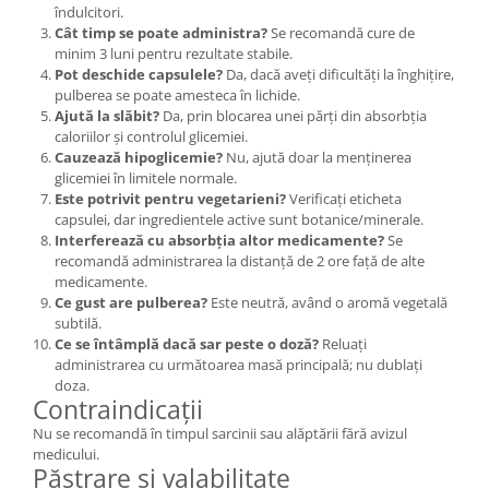
îndulcitori.
Cât timp se poate administra?
Se recomandă cure de
minim 3 luni pentru rezultate stabile.
Pot deschide capsulele?
Da, dacă aveți dificultăți la înghițire,
pulberea se poate amesteca în lichide.
Ajută la slăbit?
Da, prin blocarea unei părți din absorbția
caloriilor și controlul glicemiei.
Cauzează hipoglicemie?
Nu, ajută doar la menținerea
glicemiei în limitele normale.
Este potrivit pentru vegetarieni?
Verificați eticheta
capsulei, dar ingredientele active sunt botanice/minerale.
Interferează cu absorbția altor medicamente?
Se
recomandă administrarea la distanță de 2 ore față de alte
medicamente.
Ce gust are pulberea?
Este neutră, având o aromă vegetală
subtilă.
Ce se întâmplă dacă sar peste o doză?
Reluați
administrarea cu următoarea masă principală; nu dublați
doza.
Contraindicații
Nu se recomandă în timpul sarcinii sau alăptării fără avizul
medicului.
Păstrare și valabilitate