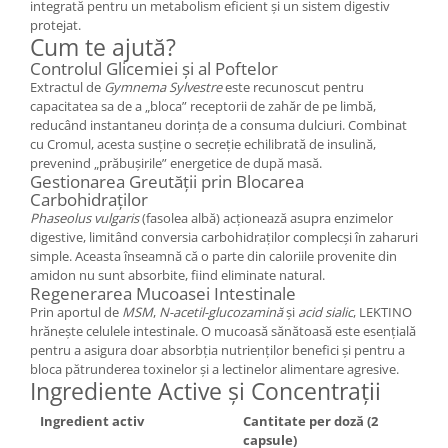
integrată pentru un metabolism eficient și un sistem digestiv
Cătină
protejat.
Cum te ajută?
Chlorella
Controlul Glicemiei și al Poftelor
Colina
Extractul de
Gymnema Sylvestre
este recunoscut pentru
capacitatea sa de a „bloca” receptorii de zahăr de pe limbă,
Electroliti
reducând instantaneu dorința de a consuma dulciuri. Combinat
Produse Apicole
cu Cromul, acesta susține o secreție echilibrată de insulină,
prevenind „prăbușirile” energetice de după masă.
Cacao
Gestionarea Greutății prin Blocarea
Carbohidraților
Phaseolus vulgaris
(fasolea albă) acționează asupra enzimelor
digestive, limitând conversia carbohidraților complecși în zaharuri
simple. Aceasta înseamnă că o parte din caloriile provenite din
amidon nu sunt absorbite, fiind eliminate natural.
Regenerarea Mucoasei Intestinale
Prin aportul de
MSM
,
N-acetil-glucozamină
și
acid sialic
, LEKTINO
hrănește celulele intestinale. O mucoasă sănătoasă este esențială
pentru a asigura doar absorbția nutrienților benefici și pentru a
bloca pătrunderea toxinelor și a lectinelor alimentare agresive.
Ingrediente Active și Concentrații
Ingredient activ
Cantitate per doză (2
capsule)