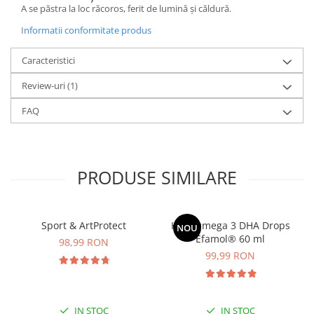
A se păstra la loc răcoros, ferit de lumină și căldură.
Informatii conformitate produs
Caracteristici
Review-uri
(1)
FAQ
PRODUSE SIMILARE
Sport & ArtProtect
Kids Omega 3 DHA Drops
NOU
Efamol® 60 ml
98,99 RON
99,99 RON
IN STOC
IN STOC