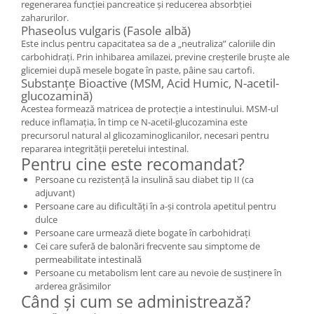
regenerarea funcției pancreatice și reducerea absorbției
zaharurilor.
Phaseolus vulgaris (Fasole albă)
Este inclus pentru capacitatea sa de a „neutraliza” caloriile din
carbohidrați. Prin inhibarea amilazei, previne creșterile bruște ale
glicemiei după mesele bogate în paste, pâine sau cartofi.
Substanțe Bioactive (MSM, Acid Humic, N-acetil-
glucozamină)
Acestea formează matricea de protecție a intestinului. MSM-ul
reduce inflamația, în timp ce N-acetil-glucozamina este
precursorul natural al glicozaminoglicanilor, necesari pentru
repararea integrității peretelui intestinal.
Pentru cine este recomandat?
Persoane cu rezistență la insulină sau diabet tip II (ca
adjuvant)
Persoane care au dificultăți în a-și controla apetitul pentru
dulce
Persoane care urmează diete bogate în carbohidrați
Cei care suferă de balonări frecvente sau simptome de
permeabilitate intestinală
Persoane cu metabolism lent care au nevoie de susținere în
arderea grăsimilor
Când și cum se administrează?