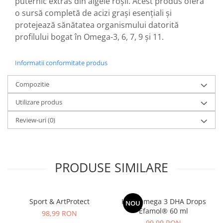
puternic extras din algele roșii. Acest produs oferă
o sursă completă de acizi grași esențiali și
Mary & May
Seleniu
protejează sănătatea organismului datorită
COSRX
Seminte de in
profilului bogat în Omega-3, 6, 7, 9 și 11.
BIODANCE
Silimarina
OOTD
Spirulina
Informatii conformitate produs
Cettua
Ulei de cocos
Haruharu Wonder
Compozitie
Medicube
Ulei de peste
Utilizare produs
ARIUL
Ulei MCT
Dr. Althea
Review-uri
(0)
Vitamina A
DELLA BORN
Vitamina B
Vitamina C
PRODUSE SIMILARE
Vitamina D
Vitamina E
Vitamina K
Sport & ArtProtect
Kids Omega 3 DHA Drops
NOU
Efamol® 60 ml
98,99 RON
Zinc
99,99 RON