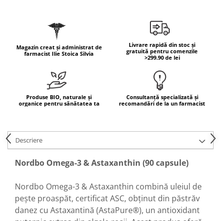
Geluri de duș
L-Carnitina
Scruburi
L-Glutamina
Protecție Solară
Lecitina
Livrare rapidă din stoc și
Creme SPF față
Magazin creat și administrat de
Maca
gratuită pentru comenzile
farmacist Ilie Stoica Silvia
>299.90 de lei
Creme SPF corp
Magneziu
Spray SPF
Miere de Manuka
Uleiuri bronzare
After Sun
MSM
Produse BIO, naturale și
Consultanță specializată și
organice pentru sănătatea ta
recomandări de la un farmacist
Acceleratoare bronz
Multivitamine
Igienă Personală
Omega
Deodorante
Descriere
Palmier pitic
Mâini și Unghii
Probiotice
Nordbo Omega-3 & Astaxanthin (90 capsule)
Creme mâini
Proteine din zer (Whey Protein)
Tratamente unghii
Nordbo Omega-3 & Astaxanthin combină uleiul de
Quercetin
Cosmetice coreene
pește proaspăt, certificat ASC, obținut din păstrăv
Resveratrol
Beauty of Joseon
danez cu Astaxantină (AstaPure®), un antioxidant
Scortisoara
PETITFEE