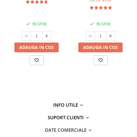
Cătină
Chlorella
Colina
IN STOC
IN STOC
Electroliti
Produse Apicole
ADAUGA IN COS
ADAUGA IN COS
Cacao
INFO UTILE
SUPORT CLIENTI
DATE COMERCIALE