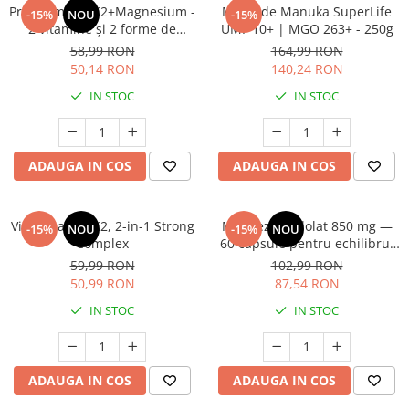
Premium D3+K2+Magnesium -
Miere de Manuka SuperLife
-15%
NOU
-15%
2 vitamine și 2 forme de
UMF 10+ | MGO 263+ - 250g
magneziu care susțin
58,99 RON
164,99 RON
imunitatea, somnul și oasele
50,14 RON
140,24 RON
IN STOC
IN STOC
ADAUGA IN COS
ADAUGA IN COS
Vitamina D3+K2, 2-in-1 Strong
Magneziu Pidolat 850 mg —
-15%
NOU
-15%
NOU
Complex
60 capsule pentru echilibrul
sistemului nervos, reducerea
59,99 RON
102,99 RON
oboselii și mai multă energie
50,99 RON
87,54 RON
IN STOC
IN STOC
ADAUGA IN COS
ADAUGA IN COS