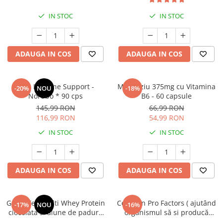
Mary & May
Seleniu
IN STOC
IN STOC
COSRX
Seminte de in
BIODANCE
Silimarina
OOTD
ADAUGA IN COS
ADAUGA IN COS
Spirulina
Cettua
Ulei de cocos
Haruharu Wonder
Zinc Immune Support -
Magneziu 375mg cu Vitamina
-20%
NOU
-18%
Medicube
Ulei de peste
Nordbo * 90 cps
B6 - 60 capsule
ARIUL
Ulei MCT
145,99 RON
66,99 RON
Dr. Althea
116,99 RON
54,99 RON
Vitamina A
DELLA BORN
IN STOC
IN STOC
Vitamina B
Vitamina C
Vitamina D
ADAUGA IN COS
ADAUGA IN COS
Vitamina E
Vitamina K
Grass-Fed Multi Whey Protein
Collagen Pro Factors ( ajutând
-17%
NOU
-16%
ciocolata si alune de padure
organismul să si producă
Zinc
900g
colagen în mod natural) *