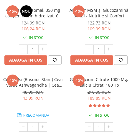
Colagen Lipozomal, 350 mg
ALAVIS™ MSM și Glucozamină
-15%
NOU
-10%
colagen marin hidrolizat, 60
60 tbl - Nutriție și Confort
capsule – susținerea pielii și
Articulații câini
124,99 RON
122,73 RON
confortului în mișcare
106,24 RON
109,99 RON
IN STOC
IN STOC
ADAUGA IN COS
ADAUGA IN COS
Ceai Tulsi (Busuioc Sfant) Ceai
Gnc Calcium Citrate 1000 Mg,
-10%
-10%
Verde Ashwagandha | Ceai
Calciu Citrat, 180 Tb
Adaptogen Antistres &
48,99 RON
210,99 RON
Anxiolitic
43,99 RON
189,89 RON
PRECOMANDA
IN STOC