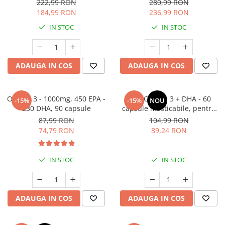
222,99 RON
280,99 RON
Cătină
150G
184,99 RON
236,99 RON
Chlorella
IN STOC
IN STOC
Colina
Electroliti
ADAUGA IN COS
ADAUGA IN COS
Produse Apicole
Cacao
Omega 3 - 1000mg, 450 EPA -
Kids Omega 3 + DHA - 60
-15%
-15%
NOU
230 DHA, 90 capsule
capsule masticabile, pentru
cresterea si dezvoltarea
87,99 RON
104,99 RON
sanatoasa a copiilor
74,79 RON
89,24 RON
IN STOC
IN STOC
ADAUGA IN COS
ADAUGA IN COS