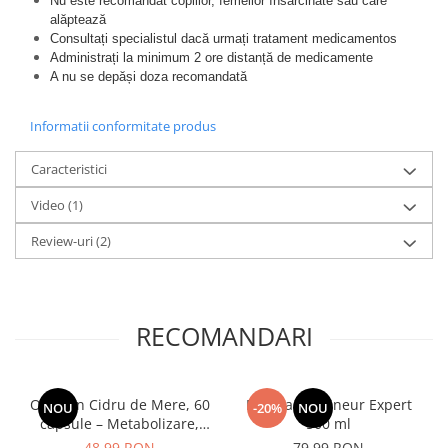
Nu este recomandat copiilor, femeilor însărcinate sau care 
alăptează
Consultați specialistul dacă urmați tratament medicamentos
Administrați la minimum 2 ore distanță de medicamente
A nu se depăși doza recomandată
Informatii conformitate produs
Caracteristici
Video
(1)
Review-uri
(2)
RECOMANDARI
Oțet din Cidru de Mere, 60
Manhaē Draineur Expert
NOU
-20%
NOU
capsule – Metabolizare,
500 ml
Controlul Glicemiei și
48,99 RON
79,99 RON