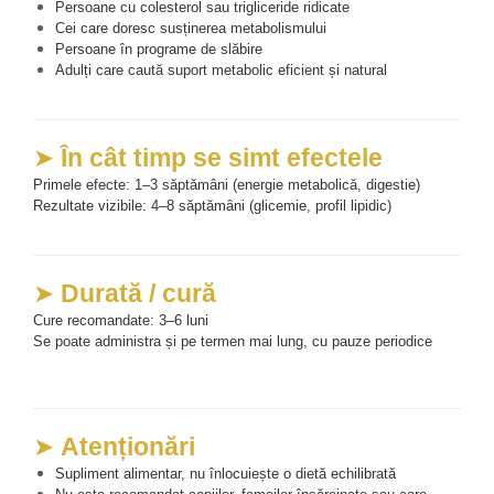
Persoane cu colesterol sau trigliceride ridicate
Cei care doresc susținerea metabolismului
Persoane în programe de slăbire
Adulți care caută suport metabolic eficient și natural
➤ 
În cât timp se simt efectele
Primele efecte: 1–3 săptămâni (energie metabolică, digestie)
Rezultate vizibile: 4–8 săptămâni (glicemie, profil lipidic)
➤ 
Durată / cură
Cure recomandate: 3–6 luni
Se poate administra și pe termen mai lung, cu pauze periodice
➤ 
Atenționări
Supliment alimentar, nu înlocuiește o dietă echilibrată