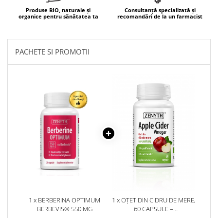
Produse BIO, naturale și
Consultanță specializată și
Mary & May
Seleniu
organice pentru sănătatea ta
recomandări de la un farmacist
COSRX
Seminte de in
BIODANCE
Silimarina
OOTD
PACHETE SI PROMOTII
Spirulina
Cettua
Ulei de cocos
Haruharu Wonder
Medicube
Ulei de peste
ARIUL
Ulei MCT
Dr. Althea
Vitamina A
DELLA BORN
Vitamina B
Vitamina C
Vitamina D
Vitamina E
Vitamina K
1 x BERBERINA OPTIMUM
1 x OȚET DIN CIDRU DE MERE,
BERBEVIS® 550 MG
60 CAPSULE –
Zinc
METABOLIZARE, CONTROLUL