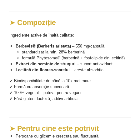
➤ 
Compoziție
Ingrediente active de înaltă calitate:
Berbevis® (Berberis aristata)
 – 550 mg/capsulă
standardizat la min. 28% berberină
formulă Phytosome® (berberină + fosfolipide din lecitină)
Extract din semințe de struguri
 – suport antioxidant
Lecitină din floarea-soarelui
 – crește absorbția
✔ Biodisponibilitate de până la 10x mai mare
✔ Formă cu absorbție superioară
✔ 100% vegetal – potrivit pentru vegani
✔ Fără gluten, lactoză, aditivi artificiali
➤ 
Pentru cine este potrivit
Persoane cu glicemie crescută sau fluctuantă