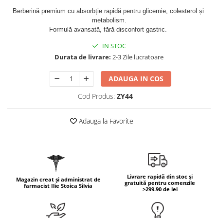
Geluri de duș
L-Carnitina
Berberină premium cu absorbție rapidă pentru glicemie, colesterol și 
Scruburi
L-Glutamina
metabolism.
Formulă avansată, fără disconfort gastric. 
Protecție Solară
Lecitina
Creme SPF față
IN STOC
Maca
Durata de livrare:
2-3 Zile lucratoare
Creme SPF corp
Magneziu
Spray SPF
ADAUGA IN COS
Miere de Manuka
Uleiuri bronzare
Cod Produs:
ZY44
After Sun
MSM
Acceleratoare bronz
Multivitamine
Adauga la Favorite
Igienă Personală
Omega
Deodorante
Palmier pitic
Mâini și Unghii
Probiotice
Creme mâini
Proteine din zer (Whey Protein)
Tratamente unghii
Livrare rapidă din stoc și
Magazin creat și administrat de
gratuită pentru comenzile
farmacist Ilie Stoica Silvia
Quercetin
Cosmetice coreene
>299.90 de lei
Resveratrol
Beauty of Joseon
Scortisoara
PETITFEE