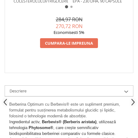
COLESTEROLULUI/TRIGLICERIDELOR
EPA - 230 DHA, 90 CAPSULE
284,97 RON
270,72 RON
Economisesti 5%
CUMPARA-LE IMPREUNA
Descriere
Berberina Optimum cu Berbevis® este un supliment premium, 
formulat pentru susținerea metabolismului glucidic și lipidic, 
folosind o tehnologie modernă de absorbție.
Ingredientul activ, 
Berbevis® (Berberis aristata)
, utilizează 
tehnologia 
Phytosome®
, care crește semnificativ 
biodisponibilitatea berberinei comparativ cu formele clasice.