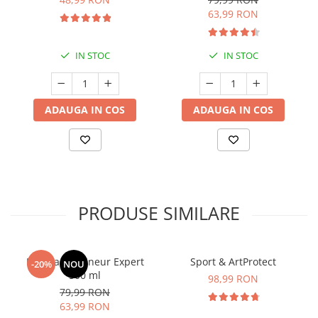
Digestie Sănătoasă
63,99 RON
IN STOC
IN STOC
ADAUGA IN COS
ADAUGA IN COS
PRODUSE SIMILARE
Manhaē Draineur Expert
Sport & ArtProtect
-20%
NOU
500 ml
98,99 RON
79,99 RON
63,99 RON