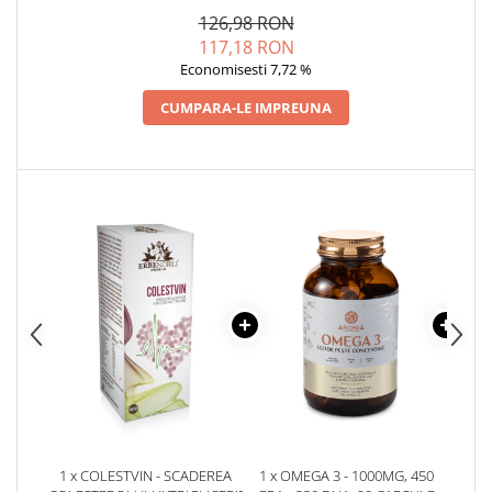
Cătină
GLICEMIEI ȘI DIGESTIE
126,98 RON
SĂNĂTOASĂ
117,18 RON
Chlorella
Economisesti 7,72 %
Colina
CUMPARA-LE IMPREUNA
Electroliti
Produse Apicole
Cacao
1 x COLESTVIN - SCADEREA
1 x OMEGA 3 - 1000MG, 450
1 x