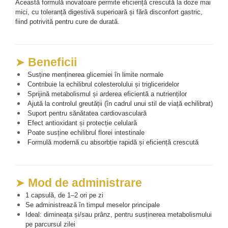
Această formulă inovatoare permite eficiență crescută la doze mai 
mici, cu toleranță digestivă superioară și fără disconfort gastric, 
fiind potrivită pentru cure de durată.
➤ 
Beneficii
 Susține menținerea glicemiei în limite normale
 Contribuie la echilibrul colesterolului și trigliceridelor
 Sprijină metabolismul și arderea eficientă a nutrienților
 Ajută la controlul greutății (în cadrul unui stil de viață echilibrat)
 Suport pentru sănătatea cardiovasculară
 Efect antioxidant și protecție celulară
 Poate susține echilibrul florei intestinale
 Formulă modernă cu absorbție rapidă și eficiență crescută
➤ 
Mod de administrare
1 capsulă, de 1–2 ori pe zi
Se administrează în timpul meselor principale
Ideal: dimineața și/sau prânz, pentru susținerea metabolismului 
pe parcursul zilei