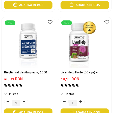
ADAUGA IN COS
ADAUGA IN COS
NOU
NOU
Bisglicinat de Magneziu, 1000 mg
LiverHelp Forte (30 cps) –
(30 cps) – Relaxare Profundă,
Regenerare Hepatică Avansată,
48,99 RON
50,99 RON
Somn Odihnitor și Sănătate
Detoxifiere și Protecție
Musculară
Antioxidantă
In stoc
In stoc
ADAUGA IN COS
ADAUGA IN COS