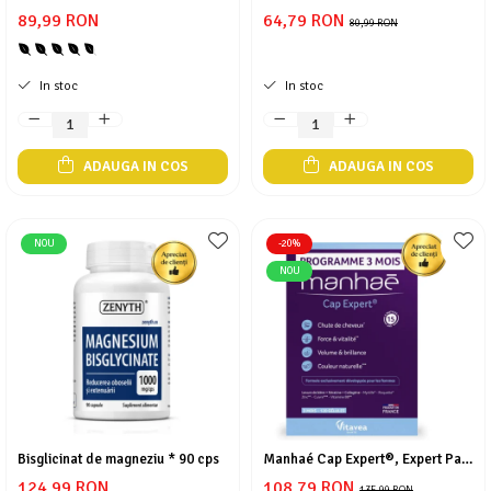
Regenerare Vasculară,
pentru imunitate și respirator
Cătină
89,99 RON
64,79 RON
Combaterea Varicelor și
copii > 3 ani
80,99 RON
Calmarea Durerilor Musculare
Chlorella
Colina
In stoc
In stoc
Electroliti
Produse Apicole
ADAUGA IN COS
ADAUGA IN COS
Cacao
NOU
-20%
NOU
Bisglicinat de magneziu * 90 cps
Manhaé Cap Expert®, Expert Par,
anti-caderea parului, par alb,
124,99 RON
108,79 RON
135,99 RON