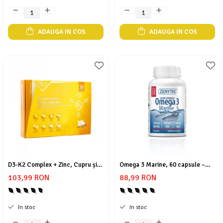
ADAUGA IN COS
ADAUGA IN COS
D3-K2 Complex + Zinc, Cupru și
Omega 3 Marine, 60 capsule –
Prebiotice
Concentrație Ridicată (EPA 400
103,99 RON
88,99 RON
mg / DHA 300 mg) pentru Inimă,
Creier și Ochi
In stoc
In stoc