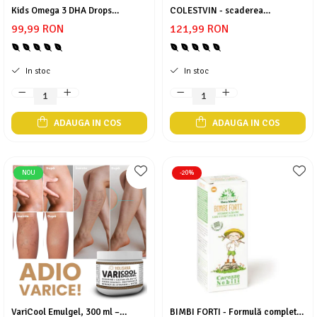
Kids Omega 3 DHA Drops
COLESTVIN - scaderea
Mary & May
Seleniu
Efamol® 60 ml
colesterolului/trigliceridelor
99,99 RON
121,99 RON
COSRX
Seminte de in
BIODANCE
Silimarina
In stoc
In stoc
OOTD
Spirulina
Cettua
Ulei de cocos
Haruharu Wonder
ADAUGA IN COS
ADAUGA IN COS
Medicube
Ulei de peste
ARIUL
Ulei MCT
Dr. Althea
Vitamina A
NOU
-20%
DELLA BORN
Vitamina B
Vitamina C
Vitamina D
Vitamina E
Vitamina K
Zinc
VariCool Emulgel, 300 ml –
BIMBI FORTI - Formulă completă