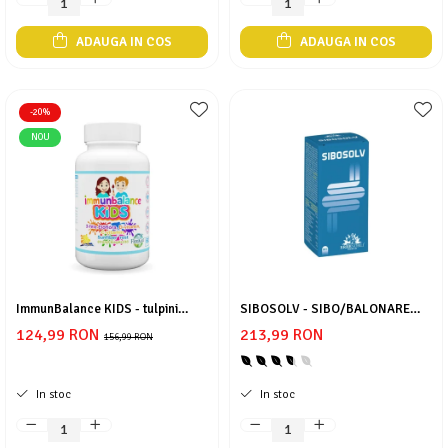
ADAUGA IN COS
ADAUGA IN COS
-20%
NOU
ImmunBalance KIDS - tulpini
SIBOSOLV - SIBO/BALONARE
probiotice brevetate,vit C+ D3,
EXTREMA/CUPEROZA/INTOLERANT
124,99 RON
213,99 RON
entru susținerea microbiomului și
156,99 RON
ALIMENTARE
a imunității
In stoc
In stoc