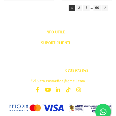
1
2
3
60
...
INFO UTILE
SUPORT CLIENTI
Date comerciale
Suport clienti
L-V: 08:00 - 17:00
Comenzi Telefonice:
0738972848
vara.cosmetice@gmail.com