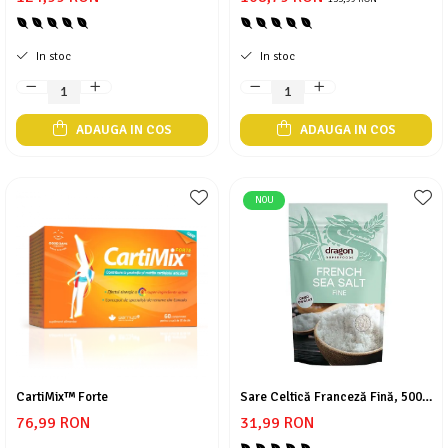
fortifiere * 120 cps
In stoc
In stoc
ADAUGA IN COS
ADAUGA IN COS
NOU
CartiMix™ Forte
Sare Celtică Franceză Fină, 500g
– Puritate, Minerale Marine și
76,99 RON
31,99 RON
Gust Autentic