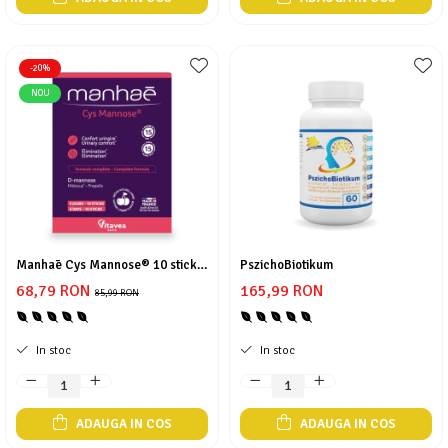
-20%
NOU
Manhaē Cys Mannose® 10 stick-
PszichoBiotikum
uri
68,79 RON
165,99 RON
85,99 RON
In stoc
In stoc
ADAUGA IN COS
ADAUGA IN COS