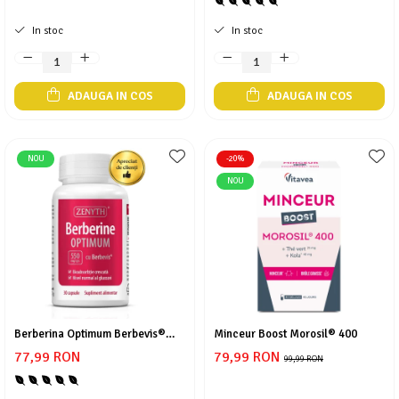
In stoc
In stoc
ADAUGA IN COS
ADAUGA IN COS
NOU
-20%
NOU
Berberina Optimum Berbevis®
Minceur Boost Morosil® 400
550 mg
77,99 RON
79,99 RON
99,99 RON