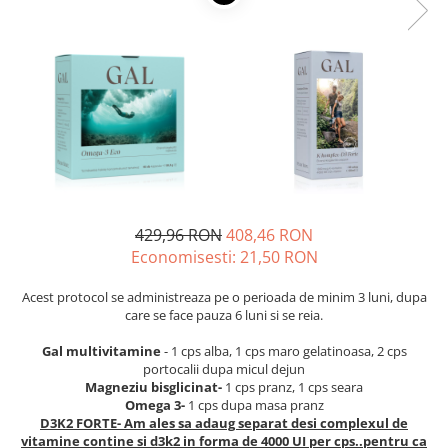
Oase & dinți
Îngrijirea Tenului
Colagen
Zinc Bisglicinat
Piele, păr & unghii
Creme de față
Creatina
Tranzit intestinal
Seruri
Crom
Creme cu SPF
Colesterol & tensiune
Demachiante
Curcumin (Turmeric)
Sănătatea copiilor
Geluri de curățare
Enzime
Performanta sportiva
Ape micelare
Fibre
Sanatate Orala
Tonere
Fier
Alergii
Măști pentru față
429,96 RON
408,46 RON
Garcinia
Exfoliante
Anti Intepaturi
Economisesti:
21,50
RON
Creme pentru ochi
Ghimbir
Acest protocol se administreaza pe o perioada de minim 3 luni, dupa
Balsam buze
Ginkgo biloba
care se face pauza 6 luni si se reia.
Îngrijirea Corpului
Ginseng
Gal multivitamine
- 1 cps alba, 1 cps maro gelatinoasa, 2 cps
Creme de corp
Glucozamina
portocalii dupa micul dejun
Loțiuni
Magneziu bisglicinat-
1 cps pranz, 1 cps seara
Glutation
Omega 3-
1 cps dupa masa pranz
Unturi de corp
D3K2 FORTE- Am ales sa adaug separat desi complexul de
L-Arginina
Uleiuri de corp
vitamine contine si d3k2 in forma de 4000 UI per cps..pentru ca