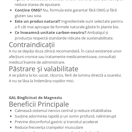
reduce starea de epuizare.
Conține OMG?
Nu, formula este garantat fără OMG și fără
gluten sau soia.
Este un produs natural?
Ingredientele sunt selectate pentru
a fi cât mai aproape de formele naturale găsite în plante bio.
Ce înseamnă unitate carbon-neutru?
Ambalajul și
producția respectă standarde ridicate de sustenabilitate.
Contraindicații
A nu se depăși doza zilnică recomandată. În cazul existenței unor
afecțiuni cronice sau tratamente medicamentoase, consultați
medicul înainte de administrare.
Păstrare și valabilitate
A se păstra la loc uscat, răcoros, ferit de lumina directă a soarelui.
A nu se lăsa la îndemâna copiilor mici.
GAL Bisglicinat de Magneziu
Beneficii Principale
Calmează sistemul nervos central și reduce iritabilitatea
Susține adormirea rapidă și un somn profund, neîntrerupt
Previne disconfortul gastric și tranzitul accelerat
Reduce frecvența crampelor musculare