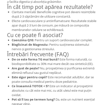
a facilita digestia și absorbția grăsimilor.
În cât timp pot apărea rezultatele?
Claritate mentală: Beneficiile cognitive pot deveni resimțibile
după 2-3 săptămâni de utilizare constantă.
Efecte cardiovasculare și antiinflamatoare: Rezultatele stabile
apar după 2-3 luni de consum, pe măsură ce compoziția
membranelor celulare se echilibrează.
Cu ce poate fi asociat?
Coenzima Q10:
Pentru un suport cardiovascular complet.
Bisglicinat de Magneziu:
Pentru susținerea sistemului
nervos și gestionarea stresului.
Întrebări frecvente (FAQ)
De ce este forma TG mai bună?
Este forma naturală, cu
biodisponibilitate cu 30% mai mare decât cea sintetică (EE).
Are gust de pește?
Nu, prospețimea și purificarea extremă
elimină refluxul sau gustul neplăcut.
Este sigur pentru copii?
Este recomandat adulților, dar se
poate consulta medicul pentru doze pediatrice.
Ce înseamnă TOTOX < 5?
Este un indicator al prospețimii
absolute; cu cât este mai mic, cu atât uleiul este mai puțin
oxidat.
Pot să îl iau pe termen lung?
Da, este un nutrient esențial
necesar zilnic.