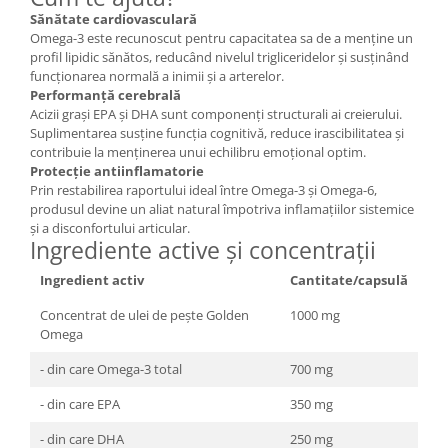
Sănătate cardiovasculară
Omega-3 este recunoscut pentru capacitatea sa de a menține un
profil lipidic sănătos, reducând nivelul trigliceridelor și susținând
funcționarea normală a inimii și a arterelor.
Performanță cerebrală
Acizii grași EPA și DHA sunt componenți structurali ai creierului.
Suplimentarea susține funcția cognitivă, reduce irascibilitatea și
contribuie la menținerea unui echilibru emoțional optim.
Protecție antiinflamatorie
Prin restabilirea raportului ideal între Omega-3 și Omega-6,
produsul devine un aliat natural împotriva inflamațiilor sistemice
și a disconfortului articular.
Ingrediente active și concentrații
Ingredient activ
Cantitate/capsulă
Concentrat de ulei de pește Golden
1000 mg
Omega
- din care Omega-3 total
700 mg
- din care EPA
350 mg
- din care DHA
250 mg