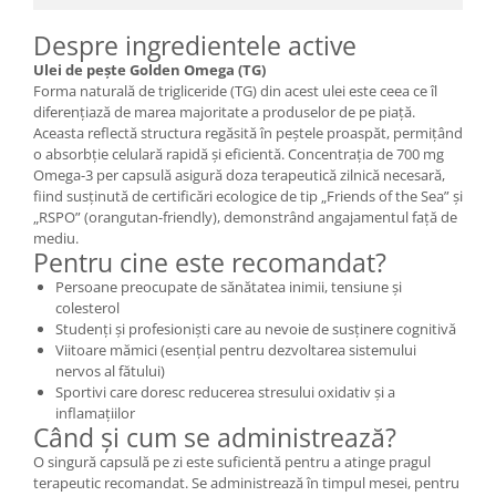
Despre ingredientele active
Ulei de pește Golden Omega (TG)
Forma naturală de trigliceride (TG) din acest ulei este ceea ce îl
diferențiază de marea majoritate a produselor de pe piață.
Aceasta reflectă structura regăsită în peștele proaspăt, permițând
o absorbție celulară rapidă și eficientă. Concentrația de 700 mg
Omega-3 per capsulă asigură doza terapeutică zilnică necesară,
fiind susținută de certificări ecologice de tip „Friends of the Sea” și
„RSPO” (orangutan-friendly), demonstrând angajamentul față de
mediu.
Pentru cine este recomandat?
Persoane preocupate de sănătatea inimii, tensiune și
colesterol
Studenți și profesioniști care au nevoie de susținere cognitivă
Viitoare mămici (esențial pentru dezvoltarea sistemului
nervos al fătului)
Sportivi care doresc reducerea stresului oxidativ și a
inflamațiilor
Când și cum se administrează?
O singură capsulă pe zi este suficientă pentru a atinge pragul
terapeutic recomandat. Se administrează în timpul mesei, pentru