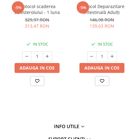
Protocol scaderea
Protocol Deparazitare
-5%
-5%
colesterolului - 1 luna
Intestinală Adulți
329,97 RON
146,98 RON
313,47 RON
139,63 RON
IN STOC
IN STOC
ADAUGA IN COS
ADAUGA IN COS
INFO UTILE