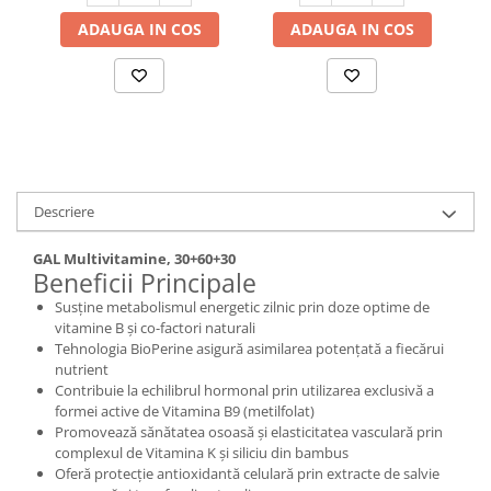
Cătină
ADAUGA IN COS
ADAUGA IN COS
Chlorella
Colina
Electroliti
Produse Apicole
Cacao
Descriere
GAL Multivitamine, 30+60+30
Beneficii Principale
Susține metabolismul energetic zilnic prin doze optime de
vitamine B și co-factori naturali
Tehnologia BioPerine asigură asimilarea potențată a fiecărui
nutrient
Contribuie la echilibrul hormonal prin utilizarea exclusivă a
formei active de Vitamina B9 (metilfolat)
Promovează sănătatea osoasă și elasticitatea vasculară prin
complexul de Vitamina K și siliciu din bambus
Oferă protecție antioxidantă celulară prin extracte de salvie