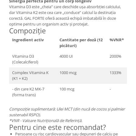
Sinergia perfectă pentru un corp longeviv
Vitamina D3 este „cheia” care deschide ușa absorbției calciului,
dar Vitamina K2 este cea care „conduce” calciul la destinația
corectă. GAL FORTE oferă această echipă imbatabilă în doze
optime pentru un organism activ și protejat.
Compoziție
Ingredient activ
Cantitate per doză (12
%VNR*
picături)
Vitamina D3
4000 UI
2000%
(Colecalciferol)
Complex Vitamina K
1000 mcg
1333%
(K1 + K2)
- din care K2 MK-7
100 mcg
-
(forma trans)
Compoziție suplimentară: Ulei MCT (din nucă de cocos și palmier
sustenabil RSPO).
*VNR - Valoare Nutrițională de Referință.
Pentru cine este recomandat?
Persoane cu risc cardiovascular sau depuneri de calciu pe