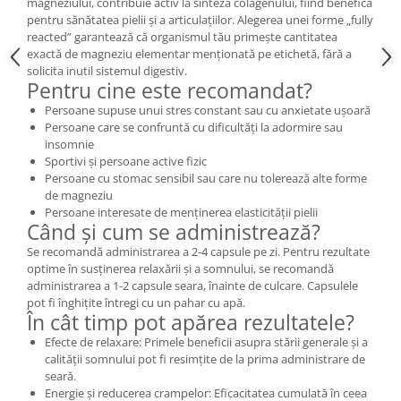
magneziului, contribuie activ la sinteza colagenului, fiind benefică
pentru sănătatea pielii și a articulațiilor. Alegerea unei forme „fully
reacted” garantează că organismul tău primește cantitatea
exactă de magneziu elementar menționată pe etichetă, fără a
solicita inutil sistemul digestiv.
Pentru cine este recomandat?
Persoane supuse unui stres constant sau cu anxietate ușoară
Persoane care se confruntă cu dificultăți la adormire sau
insomnie
Sportivi și persoane active fizic
Persoane cu stomac sensibil sau care nu tolerează alte forme
de magneziu
Persoane interesate de menținerea elasticității pielii
Când și cum se administrează?
Se recomandă administrarea a 2-4 capsule pe zi. Pentru rezultate
optime în susținerea relaxării și a somnului, se recomandă
administrarea a 1-2 capsule seara, înainte de culcare. Capsulele
pot fi înghițite întregi cu un pahar cu apă.
În cât timp pot apărea rezultatele?
Efecte de relaxare: Primele beneficii asupra stării generale și a
calității somnului pot fi resimțite de la prima administrare de
seară.
Energie și reducerea crampelor: Eficacitatea cumulată în ceea