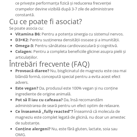
ce privește performanța fizică și reducerea frecvenței
crampelor devine vizibilă după 3-7 zile de administrare
constantă.
Cu ce poate fi asociat?
Se poate asocia cu:
Vitamina B6:
Pentru a potența sinergia cu sistemul nervos.
D3+K2:
Pentru susținerea densității osoase și a imunității.
Omega-3:
Pentru sănătatea cardiovasculară și cognitivă.
Colagen:
Pentru a completa beneficiile glicinei asupra pielii și
articulațiilor.
Întrebări frecvente (FAQ)
Provoacă diaree?
Nu, bisglicinatul de magneziu este cea mai
blândă formă, concepută special pentru a evita acest efect
advers.
Este vegan?
Da, produsul este 100% vegan și nu conține
ingrediente de origine animală.
Pot să îl iau cu cafeaua?
Da, însă recomandăm
administrarea de seară pentru un efect optim de relaxare.
Ce înseamnă „fully reacted”?
Înseamnă că molecula de
magneziu este complet legată de glicină, nu doar un amestec
de substanțe.
Conține alergeni?
Nu, este fără gluten, lactate, soia sau
OMG.