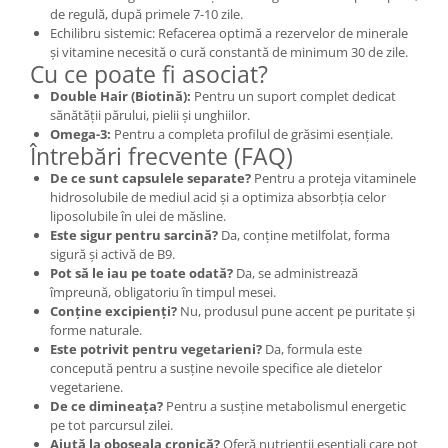
de regulă, după primele 7-10 zile.
Echilibru sistemic: Refacerea optimă a rezervelor de minerale
și vitamine necesită o cură constantă de minimum 30 de zile.
Cu ce poate fi asociat?
Double Hair (Biotină):
Pentru un suport complet dedicat
sănătății părului, pielii și unghiilor.
Omega-3:
Pentru a completa profilul de grăsimi esențiale.
Întrebări frecvente (FAQ)
De ce sunt capsulele separate?
Pentru a proteja vitaminele
hidrosolubile de mediul acid și a optimiza absorbția celor
liposolubile în ulei de măsline.
Este sigur pentru sarcină?
Da, conține metilfolat, forma
sigură și activă de B9.
Pot să le iau pe toate odată?
Da, se administrează
împreună, obligatoriu în timpul mesei.
Conține excipienți?
Nu, produsul pune accent pe puritate și
forme naturale.
Este potrivit pentru vegetarieni?
Da, formula este
concepută pentru a susține nevoile specifice ale dietelor
vegetariene.
De ce dimineața?
Pentru a susține metabolismul energetic
pe tot parcursul zilei.
Ajută la oboseala cronică?
Oferă nutrienții esențiali care pot