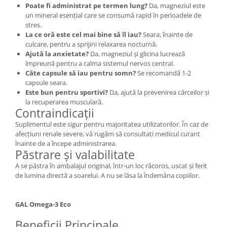
Poate fi administrat pe termen lung?
Da, magneziul este
un mineral esențial care se consumă rapid în perioadele de
stres.
La ce oră este cel mai bine să îl iau?
Seara, înainte de
culcare, pentru a sprijini relaxarea nocturnă.
Ajută la anxietate?
Da, magneziul și glicina lucrează
împreună pentru a calma sistemul nervos central.
Câte capsule să iau pentru somn?
Se recomandă 1-2
capsule seara.
Este bun pentru sportivi?
Da, ajută la prevenirea cârceilor și
la recuperarea musculară.
Contraindicații
Suplimentul este sigur pentru majoritatea utilizatorilor. În caz de
afecțiuni renale severe, vă rugăm să consultați medicul curant
înainte de a începe administrarea.
Păstrare și valabilitate
A se păstra în ambalajul original, într-un loc răcoros, uscat și ferit
de lumina directă a soarelui. A nu se lăsa la îndemâna copiilor.
GAL Omega-3 Eco
Beneficii Principale