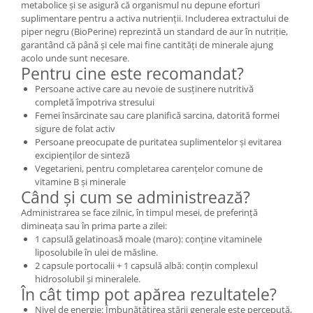
metabolice și se asigură că organismul nu depune eforturi
suplimentare pentru a activa nutrienții. Includerea extractului de
piper negru (BioPerine) reprezintă un standard de aur în nutriție,
garantând că până și cele mai fine cantități de minerale ajung
acolo unde sunt necesare.
Pentru cine este recomandat?
Persoane active care au nevoie de susținere nutritivă
completă împotriva stresului
Femei însărcinate sau care planifică sarcina, datorită formei
sigure de folat activ
Persoane preocupate de puritatea suplimentelor și evitarea
excipienților de sinteză
Vegetarieni, pentru completarea carențelor comune de
vitamine B și minerale
Când și cum se administrează?
Administrarea se face zilnic, în timpul mesei, de preferință
dimineața sau în prima parte a zilei:
1 capsulă gelatinoasă moale (maro): conține vitaminele
liposolubile în ulei de măsline.
2 capsule portocalii + 1 capsulă albă: conțin complexul
hidrosolubil și mineralele.
În cât timp pot apărea rezultatele?
Nivel de energie: Îmbunătățirea stării generale este percepută,