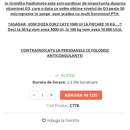
Geluri de duș
in tiroidita Hashimoto este extraordinar de importanta dozarea
L-Carnitina
vitaminei D3, care o data ce vo9m obtine nivelul de D3 peste 50
Scruburi
L-Glutamina
micrograme in sange, vom scadea cu mult hormonul PTH.
Protecție Solară
Lecitina
!!ASADAR, VOM DOZA D3K2 CATE 1000 UI LA FIECARE 10 KG....!!
Creme SPF față
Deci la 50 kg vom avea 5000 UI, la 100 kg vom avea 10 000 UI/zi.
Maca
Creme SPF corp
Magneziu
Spray SPF
Miere de Manuka
Uleiuri bronzare
CONTRAINDICATII LA PERSOANELE CE FOLOSESC
ANTICOAGULANTE!
After Sun
MSM
Acceleratoare bronz
Multivitamine
Igienă Personală
Omega
IN STOC
Deodorante
Durata de livrare:
2-3 Zile lucratoare
Palmier pitic
Mâini și Unghii
Probiotice
ADAUGA IN COS
Creme mâini
Proteine din zer (Whey Protein)
Cod Produs:
C778
Tratamente unghii
Quercetin
Cosmetice coreene
Adauga la Favorite
Resveratrol
Beauty of Joseon
Scortisoara
PETITFEE