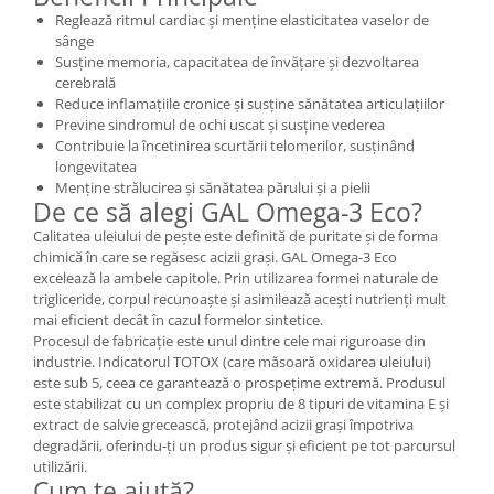
Reglează ritmul cardiac și menține elasticitatea vaselor de
sânge
Susține memoria, capacitatea de învățare și dezvoltarea
cerebrală
Reduce inflamațiile cronice și susține sănătatea articulațiilor
Previne sindromul de ochi uscat și susține vederea
Contribuie la încetinirea scurtării telomerilor, susținând
longevitatea
Menține strălucirea și sănătatea părului și a pielii
De ce să alegi GAL Omega-3 Eco?
Calitatea uleiului de pește este definită de puritate și de forma
chimică în care se regăsesc acizii grași. GAL Omega-3 Eco
excelează la ambele capitole. Prin utilizarea formei naturale de
trigliceride, corpul recunoaște și asimilează acești nutrienți mult
mai eficient decât în cazul formelor sintetice.
Procesul de fabricație este unul dintre cele mai riguroase din
industrie. Indicatorul TOTOX (care măsoară oxidarea uleiului)
este sub 5, ceea ce garantează o prospețime extremă. Produsul
este stabilizat cu un complex propriu de 8 tipuri de vitamina E și
extract de salvie grecească, protejând acizii grași împotriva
degradării, oferindu-ți un produs sigur și eficient pe tot parcursul
utilizării.
Cum te ajută?