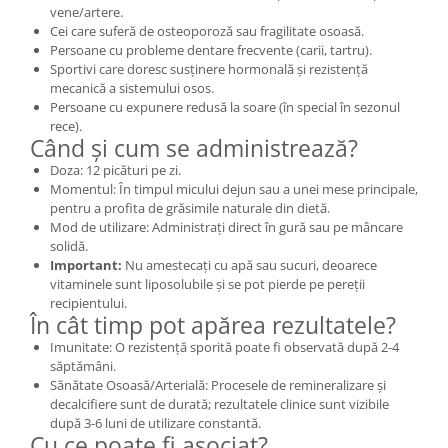
vene/artere.
Cei care suferă de osteoporoză sau fragilitate osoasă.
Persoane cu probleme dentare frecvente (carii, tartru).
Sportivi care doresc susținere hormonală și rezistență
mecanică a sistemului osos.
Persoane cu expunere redusă la soare (în special în sezonul
rece).
Când și cum se administrează?
Doza: 12 picături pe zi.
Momentul: În timpul micului dejun sau a unei mese principale,
pentru a profita de grăsimile naturale din dietă.
Mod de utilizare: Administrați direct în gură sau pe mâncare
solidă.
Important:
Nu amestecați cu apă sau sucuri, deoarece
vitaminele sunt liposolubile și se pot pierde pe pereții
recipientului.
În cât timp pot apărea rezultatele?
Imunitate: O rezistență sporită poate fi observată după 2-4
săptămâni.
Sănătate Osoasă/Arterială: Procesele de remineralizare și
decalcifiere sunt de durată; rezultatele clinice sunt vizibile
după 3-6 luni de utilizare constantă.
Cu ce poate fi asociat?