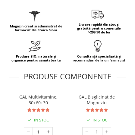
Mary & May
Seleniu
COSRX
Seminte de in
BIODANCE
Livrare rapidă din stoc și
Magazin creat și administrat de
Silimarina
gratuită pentru comenzile
farmacist Ilie Stoica Silvia
OOTD
>299.90 de lei
Spirulina
Cettua
Ulei de cocos
Haruharu Wonder
Medicube
Ulei de peste
Produse BIO, naturale și
Consultanță specializată și
organice pentru sănătatea ta
recomandări de la un farmacist
ARIUL
Ulei MCT
Dr. Althea
PRODUSE COMPONENTE
Vitamina A
DELLA BORN
Vitamina B
Vitamina C
GAL Multivitamine,
GAL Bisglicinat de
Vitamina D
30+60+30
Magneziu
Vitamina E
IN STOC
IN STOC
Vitamina K
Zinc