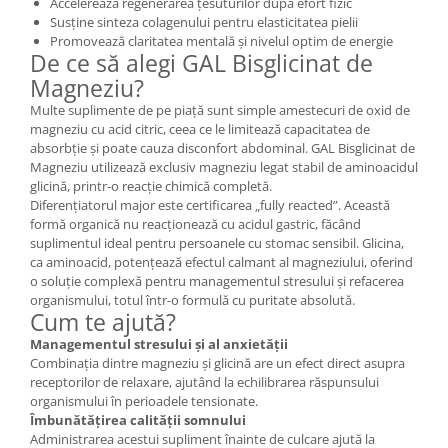
Accelerează regenerarea țesuturilor după efort fizic
Susține sinteza colagenului pentru elasticitatea pielii
Promovează claritatea mentală și nivelul optim de energie
De ce să alegi GAL Bisglicinat de
Magneziu?
Multe suplimente de pe piață sunt simple amestecuri de oxid de
magneziu cu acid citric, ceea ce le limitează capacitatea de
absorbție și poate cauza disconfort abdominal. GAL Bisglicinat de
Magneziu utilizează exclusiv magneziu legat stabil de aminoacidul
glicină, printr-o reacție chimică completă.
Diferențiatorul major este certificarea „fully reacted”. Această
formă organică nu reacționează cu acidul gastric, făcând
suplimentul ideal pentru persoanele cu stomac sensibil. Glicina,
ca aminoacid, potențează efectul calmant al magneziului, oferind
o soluție complexă pentru managementul stresului și refacerea
organismului, totul într-o formulă cu puritate absolută.
Cum te ajută?
Managementul stresului și al anxietății
Combinația dintre magneziu și glicină are un efect direct asupra
receptorilor de relaxare, ajutând la echilibrarea răspunsului
organismului în perioadele tensionate.
Îmbunătățirea calității somnului
Administrarea acestui supliment înainte de culcare ajută la