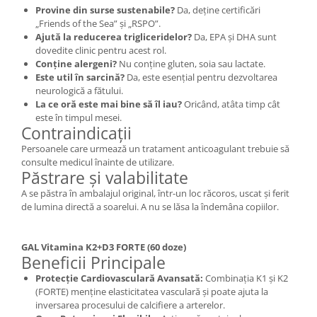
Provine din surse sustenabile?
Da, deține certificări
„Friends of the Sea” și „RSPO”.
Ajută la reducerea trigliceridelor?
Da, EPA și DHA sunt
dovedite clinic pentru acest rol.
Conține alergeni?
Nu conține gluten, soia sau lactate.
Este util în sarcină?
Da, este esențial pentru dezvoltarea
neurologică a fătului.
La ce oră este mai bine să îl iau?
Oricând, atâta timp cât
este în timpul mesei.
Contraindicații
Persoanele care urmează un tratament anticoagulant trebuie să
consulte medicul înainte de utilizare.
Păstrare și valabilitate
A se păstra în ambalajul original, într-un loc răcoros, uscat și ferit
de lumina directă a soarelui. A nu se lăsa la îndemâna copiilor.
GAL Vitamina K2+D3 FORTE (60 doze)
Beneficii Principale
Protecție Cardiovasculară Avansată:
Combinația K1 și K2
(FORTE) menține elasticitatea vasculară și poate ajuta la
inversarea procesului de calcifiere a arterelor.