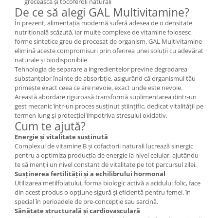
grecească și tocoferoli naturali
De ce să alegi GAL Multivitamine?
În prezent, alimentația modernă suferă adesea de o densitate
nutrițională scăzută, iar multe complexe de vitamine folosesc
forme sintetice greu de procesat de organism. GAL Multivitamine
elimină aceste compromisuri prin oferirea unei soluții cu adevărat
naturale și biodisponibile.
Tehnologia de separare a ingredientelor previne degradarea
substanțelor înainte de absorbție, asigurând că organismul tău
primește exact ceea ce are nevoie, exact unde este nevoie.
Această abordare riguroasă transformă suplimentarea dintr-un
gest mecanic într-un proces susținut științific, dedicat vitalității pe
termen lung și protecției împotriva stresului oxidativ.
Cum te ajută?
Energie și vitalitate susținută
Complexul de vitamine B și cofactorii naturali lucrează sinergic
pentru a optimiza producția de energie la nivel celular, ajutându-
te să menții un nivel constant de vitalitate pe tot parcursul zilei.
Susținerea fertilității și a echilibrului hormonal
Utilizarea metilfolatului, forma biologic activă a acidului folic, face
din acest produs o opțiune sigură și eficientă pentru femei, în
special în perioadele de pre-concepție sau sarcină.
Sănătate structurală și cardiovasculară