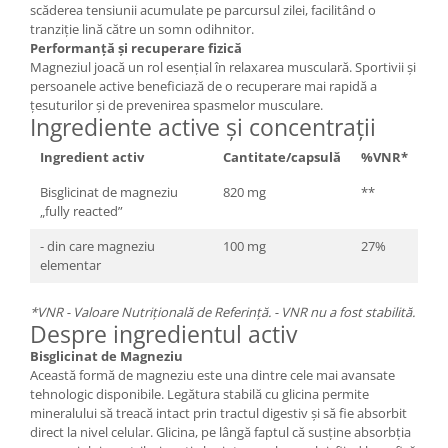
scăderea tensiunii acumulate pe parcursul zilei, facilitând o
tranziție lină către un somn odihnitor.
Performanță și recuperare fizică
Magneziul joacă un rol esențial în relaxarea musculară. Sportivii și
persoanele active beneficiază de o recuperare mai rapidă a
țesuturilor și de prevenirea spasmelor musculare.
Ingrediente active și concentrații
Ingredient activ
Cantitate/capsulă
%VNR*
Bisglicinat de magneziu
820 mg
**
„fully reacted”
- din care magneziu
100 mg
27%
elementar
*VNR - Valoare Nutrițională de Referință. - VNR nu a fost stabilită.
Despre ingredientul activ
Bisglicinat de Magneziu
Această formă de magneziu este una dintre cele mai avansate
tehnologic disponibile. Legătura stabilă cu glicina permite
mineralului să treacă intact prin tractul digestiv și să fie absorbit
direct la nivel celular. Glicina, pe lângă faptul că susține absorbția