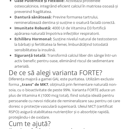
Oase Puternice și Flexibile:
Activează proteinele
osteocalcinice, integrând eficient calciul în matricea osoasă și
prevenind fragilitatea.
Dantură sănătoasă:
Previne formarea tartrului,
remineralizează dentina și susține o osatură facială corectă.
Imunitate Robustă:
4000 UI de Vitamina D3 fortifică
apărarea naturală împotriva infecțiilor respiratorii.
Echilibru Hormonal:
Susține nivelul natural de testosteron
la bărbați și fertilitatea la femei, îmbunătățind totodată
sensibilitatea la insulină.
Siguranță totală:
Transformă calciul liber din sânge într-un
activ benefic pentru oase, eliminând riscul de sedimentare
arterială.
De ce să alegi varianta FORTE?
Diferența majoră a gamei GAL este puritatea. Utilizăm exclusiv
forma
„trans” de MK7
, obținută prin fermentare naturală non-
soia, cu o bioactivitate de peste 99%. Varianta FORTE aduce un
plus de Vitamina K (1000 mcg total), fiind soluția ideală pentru
persoanele cu nevoi ridicate de remineralizare sau pentru cei care
doresc o protecție vasculară superioară. Uleiul MCT (certificat
RSPO) asigură stabilitatea nutrienților și o absorbție rapidă,
protejându-i de oxidare.
Cum te ajută?