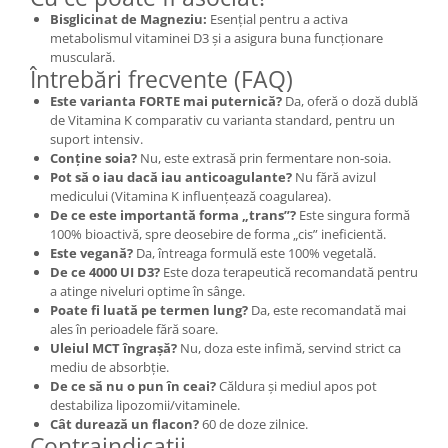
Bisglicinat de Magneziu:
Esențial pentru a activa
metabolismul vitaminei D3 și a asigura buna funcționare
musculară.
Întrebări frecvente (FAQ)
Este varianta FORTE mai puternică?
Da, oferă o doză dublă
de Vitamina K comparativ cu varianta standard, pentru un
suport intensiv.
Conține soia?
Nu, este extrasă prin fermentare non-soia.
Pot să o iau dacă iau anticoagulante?
Nu fără avizul
medicului (Vitamina K influențează coagularea).
De ce este importantă forma „trans”?
Este singura formă
100% bioactivă, spre deosebire de forma „cis” ineficientă.
Este vegană?
Da, întreaga formulă este 100% vegetală.
De ce 4000 UI D3?
Este doza terapeutică recomandată pentru
a atinge niveluri optime în sânge.
Poate fi luată pe termen lung?
Da, este recomandată mai
ales în perioadele fără soare.
Uleiul MCT îngrașă?
Nu, doza este infimă, servind strict ca
mediu de absorbție.
De ce să nu o pun în ceai?
Căldura și mediul apos pot
destabiliza lipozomii/vitaminele.
Cât durează un flacon?
60 de doze zilnice.
Contraindicații